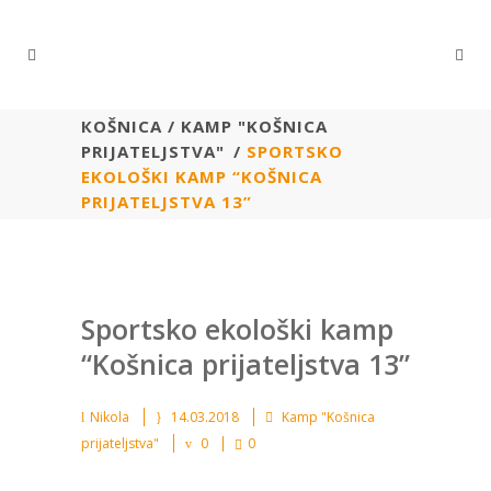
КОŠNICA
/
KAMP "KOŠNICA
PRIJATELJSTVA"
/
SPORTSKO
EKOLOŠKI KAMP “KOŠNICA
PRIJATELJSTVA 13”
Sportsko ekološki kamp
“Košnica prijateljstva 13”
Nikola
14.03.2018
Kamp "Košnica
prijateljstva"
0
0