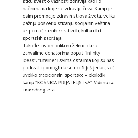
stiču svest o važnosti zdravlja kao i o
načinima na koje se zdravlje čuva. Kamp je
osim promocije zdravih stilova života, veliku
pažnju posvetio sticanju socijalnih veština
uz pomoć raznih kreativnih, kulturnih i
sportskih sadržaja.
Takođe, ovom prilikom želimo da se
zahvalimo donatorima poput “
Infinity
ideas
”, “
Lifeline
” i svima ostalima koji su nas
podržali i pomogli da se održi još jedan, već
uveliko tradicionalni sportsko – ekološki
kamp “KOŠNICA PRIJATELJSTVA”. Vidimo se
i narednog leta!