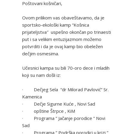
Poštovani košničari,
Ovom prilikom vas obaveštavamo, da je
sportsko-ekološki kamp “Košnica
prijateljstva″ uspešno okončan po trinaesti
put i sa velikim entuzijazmom možemo
potvrditi i da je ovaj kamp bio obeležen
dečjim osmesima.
Učesnici kampa su bili 70-oro dece i mladih
koji su nam došli iz:
· Dečjeg Sela “dr Milorad Pavlović” Sr.
Kamenica
· Dečje Sigurne Kuće , Novi Sad
· opštine Štrpce , KiM
· Programa ” Jačanje porodice ” Novi
Sad
· Programa ” Podrška porodici u krizi ”