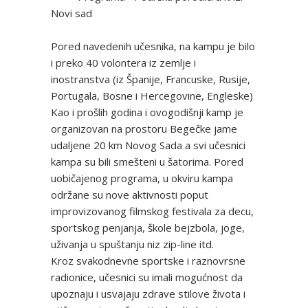
Novi sad
Pored navedenih učesnika, na kampu je bilo
i preko 40 volontera iz zemlje i
inostranstva (iz Španije, Francuske, Rusije,
Portugala, Bosne i Hercegovine, Engleske)
Kao i prošlih godina i ovogodišnji kamp je
organizovan na prostoru Begečke jame
udaljene 20 km Novog Sada a svi učesnici
kampa su bili smešteni u šatorima. Pored
uobičajenog programa, u okviru kampa
održane su nove aktivnosti poput
improvizovanog filmskog festivala za decu,
sportskog penjanja, škole bejzbola, joge,
uživanja u spuštanju niz zip-line itd.
Kroz svakodnevne sportske i raznovrsne
radionice, učesnici su imali mogućnost da
upoznaju i usvajaju zdrave stilove života i