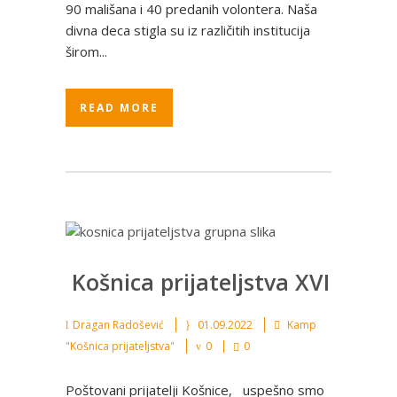
90 mališana i 40 predanih volontera. Naša
divna deca stigla su iz različitih institucija
širom...
READ MORE
Košnica prijateljstva XVI
Dragan Radošević
01.09.2022
Kamp
"Košnica prijateljstva"
0
0
Poštovani prijatelji Košnice, uspešno smo