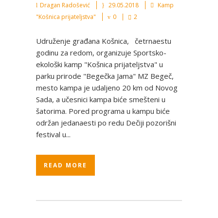
Dragan Radošević
29.05.2018
Kamp
"Košnica prijateljstva"
0
2
Udruženje građana Košnica, četrnaestu
godinu za redom, organizuje Sportsko-
ekološki kamp "Košnica prijateljstva" u
parku prirode "Begečka Jama" MZ Begeč,
mesto kampa je udaljeno 20 km od Novog
Sada, a učesnici kampa biće smešteni u
šatorima. Pored programa u kampu biće
održan jedanaesti po redu Dečiji pozorišni
festival u...
READ MORE