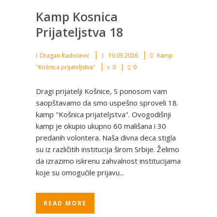
Kamp Kosnica
Prijateljstva 18
Dragan Radošević
19.03.2026
Kamp
"Košnica prijateljstva"
0
0
Dragi prijatelji Košnice, S ponosom vam
saopštavamo da smo uspešno sproveli 18.
kamp "Košnica prijateljstva". Ovogodišnji
kamp je okupio ukupno 60 mališana i 30
predanih volontera. Naša divna deca stigla
su iz različitih institucija širom Srbije. Želimo
da izrazimo iskrenu zahvalnost institucijama
koje su omogućile prijavu...
READ MORE