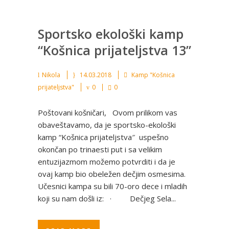
Sportsko ekološki kamp
“Košnica prijateljstva 13”
Nikola
14.03.2018
Kamp "Košnica
prijateljstva"
0
0
Poštovani košničari, Ovom prilikom vas
obaveštavamo, da je sportsko-ekološki
kamp “Košnica prijateljstva″ uspešno
okončan po trinaesti put i sa velikim
entuzijazmom možemo potvrditi i da je
ovaj kamp bio obeležen dečjim osmesima.
Učesnici kampa su bili 70-oro dece i mladih
koji su nam došli iz: · Dečjeg Sela...