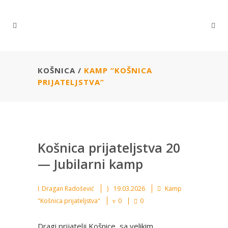
КОŠNICA
/
KAMP “KOŠNICA
PRIJATELJSTVA”
Košnica prijateljstva 20
— Jubilarni kamp
Dragan Radošević
19.03.2026
Kamp
"Košnica prijateljstva"
0
0
Dragi prijatelji Košnice, sa velikim