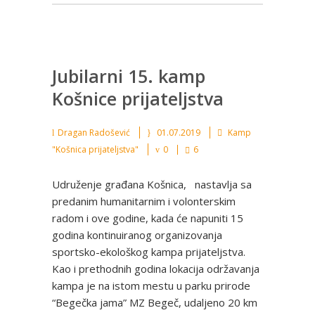
Jubilarni 15. kamp
Košnice prijateljstva
Dragan Radošević
01.07.2019
Kamp
"Košnica prijateljstva"
0
6
Udruženje građana Košnica, nastavlja sa
predanim humanitarnim i volonterskim
radom i ove godine, kada će napuniti 15
godina kontinuiranog organizovanja
sportsko-ekološkog kampa prijateljstva.
Kao i prethodnih godina lokacija održavanja
kampa je na istom mestu u parku prirode
“Begečka jama” MZ Begeč, udaljeno 20 km