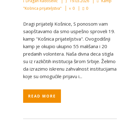
Dragan Radošević
19.03.2026
Kamp
"Košnica prijateljstva"
0
0
Dragi prijatelji Košnice, S ponosom vam
saopštavamo da smo uspešno sproveli 19.
kamp "Košnica prijateljstva". Ovogodišnji
kamp je okupio ukupno 55 mališana i 20
predanih volontera. Naša divna deca stigla
su iz različitih institucija širom Srbije. Želimo
da izrazimo iskrenu zahvalnost institucijama
koje su omogućile prijavu i...
READ MORE