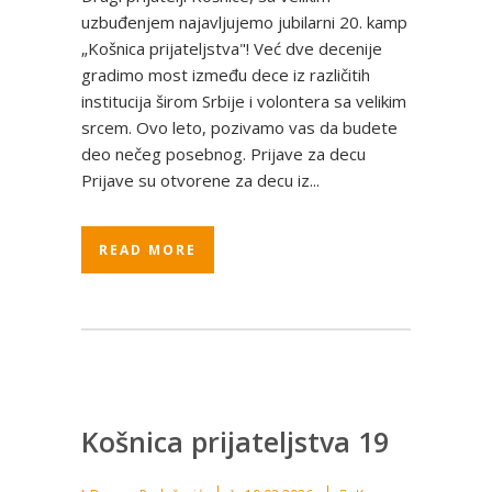
uzbuđenjem najavljujemo jubilarni 20. kamp
„Košnica prijateljstva"! Već dve decenije
gradimo most između dece iz različitih
institucija širom Srbije i volontera sa velikim
srcem. Ovo leto, pozivamo vas da budete
deo nečeg posebnog. Prijave za decu
Prijave su otvorene za decu iz...
READ MORE
Košnica prijateljstva 19