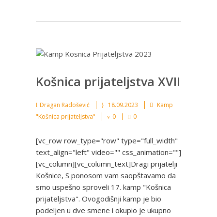
Košnica prijateljstva XVII
Dragan Radošević
18.09.2023
Kamp
"Košnica prijateljstva"
0
0
[vc_row row_type="row" type="full_width"
text_align="left" video="" css_animation=""]
[vc_column][vc_column_text]Dragi prijatelji
Košnice, S ponosom vam saopštavamo da
smo uspešno sproveli 17. kamp "Košnica
prijateljstva". Ovogodišnji kamp je bio
podeljen u dve smene i okupio je ukupno