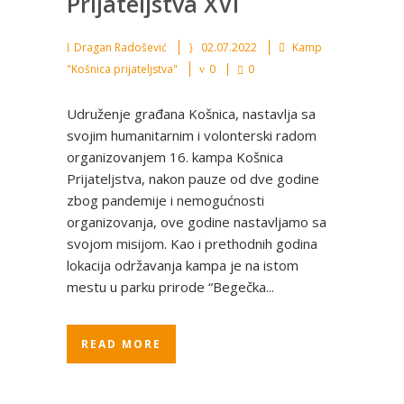
Prijateljstva XVI
Dragan Radošević
02.07.2022
Kamp
"Košnica prijateljstva"
0
0
Udruženje građana Košnica, nastavlja sa
svojim humanitarnim i volonterski radom
organizovanjem 16. kampa Košnica
Prijateljstva, nakon pauze od dve godine
zbog pandemije i nemogućnosti
organizovanja, ove godine nastavljamo sa
svojom misijom. Kao i prethodnih godina
lokacija održavanja kampa je na istom
mestu u parku prirode “Begečka...
READ MORE