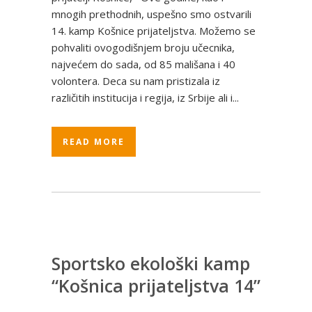
mnogih prethodnih, uspešno smo ostvarili
14. kamp Košnice prijateljstva. Možemo se
pohvaliti ovogodišnjem broju učecnika,
najvećem do sada, od 85 mališana i 40
volontera. Deca su nam pristizala iz
različitih institucija i regija, iz Srbije ali i...
READ MORE
Sportsko ekološki kamp
“Košnica prijateljstva 14”