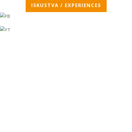
ISKUSTVA / EXPERIENCES
Zanimljiva
statistika
U prethodnih 14 godina rada
udruženja ‘Košnica’ realizovali