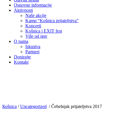
Osnovne informacije
Aktivnosti
Naše akcije
Kamp “Košnica prijateljstva”
Koncerti
Košnica i EXIT fest
Više od igre
O nama
Iskustva
Partneri
Donirajte
Kontakt
Коšnica
/
Uncategorized
/
Čebelnjak prijateljstva 2017