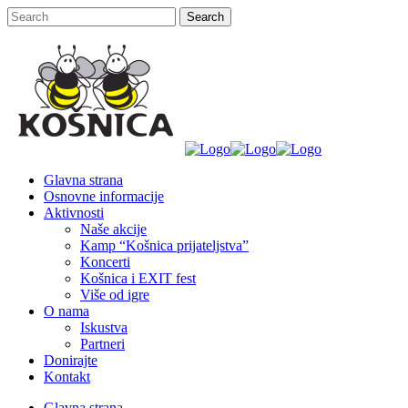
Glavna strana
Osnovne informacije
Aktivnosti
Naše akcije
Kamp “Košnica prijateljstva”
Koncerti
Košnica i EXIT fest
Više od igre
O nama
Iskustva
Partneri
Donirajte
Kontakt
Glavna strana